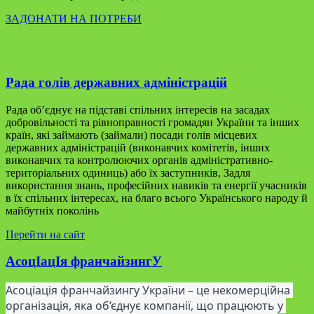
ЗАДОНАТИ НА ПОТРЕБИ
Рада голів державних адміністрацій
Рада об’єднує на підставі спільних інтересів на засадах
добровільності та рівноправності громадян України та інших
країн, які займають (займали) посади голів місцевих
державних адміністрацій (виконавчих комітетів, інших
виконавчих та контролюючих органів адміністративно-
територіальних одиниць) або їх заступників, Задля
використання знань, професійних навиків та енергії учасників
в їх спільних інтересах, на благо всього Українського народу й
майбутніх поколінь
Перейти на сайт
АсоцІацІя франчайзингУ
Асоціація франчайзингу України – це некомерційна 
організація, яка об’єднує компанії, що працюють у 