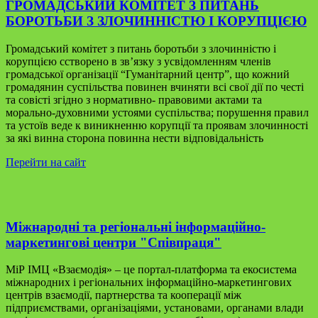
ГРОМАДСЬКИЙ КОМІТЕТ З ПИТАНЬ
БОРОТЬБИ З ЗЛОЧИННІСТЮ І КОРУПЦІЄЮ
Громадський комітет з питань боротьби з злочинністю і
корупцією сстворено в зв’язку з усвідомленням членів
громадської організації “Гуманітарний центр”, що кожний
громадянин суспільства повинен вчиняти всі свої дії по честі
та совісті згідно з нормативно- правовими актами та
морально-духовними устоями суспільства; порушення правил
та устоїв веде к виникненню корупції та проявам злочинності
за які винна сторона повинна нести відповідальність
Перейти на сайт
Міжнародні та регіональні інформаційно-
маркетингові центри "Співпраця"
МіР ІМЦ «Взаємодія» – це портал-платформа та екосистема
міжнародних і регіональних інформаційно-маркетингових
центрів взаємодії, партнерства та кооперації між
підприємствами, організаціями, установами, органами влади