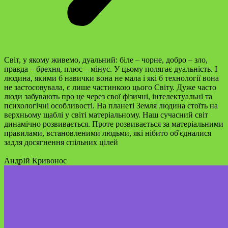
Світ, у якому живемо, дуальний: біле – чорне, добро – зло,
правда – брехня, плюс – мінус. У цьому полягає дуальність. І
людина, якими б навички вона не мала і які б технології вона
не застосовувала, є лише частинкою цього Світу. Дуже часто
люди забувають про це через свої фізичні, інтелектуальні та
психологічні особливості. На планеті Земля людина стоїть на
верхньому щаблі у світі матеріальному. Наш сучасний світ
динамічно розвивається. Проте розвивається за матеріальними
правилами, встановленими людьми, які нібито об'єдналися
задля досягнення спільних цілей
АндрІй Кривонос