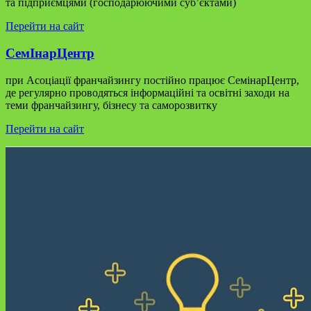
та підприємцями (господарюючими суб’єктами)​​
Перейти на сайт
СемІнарЦентр
при Асоціації франчайзингу постійно працює СемінарЦентр,
де регулярно проводяться інформаційні та освітні заходи на
теми франчайзингу, бізнесу та саморозвитку
Перейти на сайт