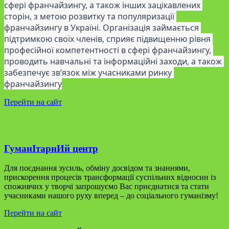
сфері франчайзингу, а також інших зацікавлених 
сторін, з метою розвитку та популяризації 
франчайзингу в Україні. Організація займається 
підтримкою своїх членів, сприяє підвищенню рівня 
професійної компетентності в сфері франчайзингу, 
проводить навчальні та інформаційні заходи, а також 
забезпечує зв’язок між учасниками ринку 
франчайзингу
Перейти на сайт
ГуманІтарнИй центр
Для поєднання зусиль, обміну досвідом та знаннями,
прискорення процесів трансформації суспільних відносин із
споживчих у творчі запрошуємо Вас приєднатися та стати
учасниками нашого руху вперед – до соціального гуманізму!
Перейти на сайт