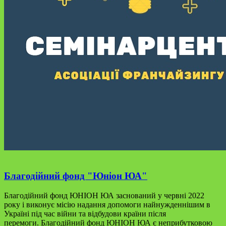
Благодійний фонд "Юніон ЮА"
Благодійний фонд ЮНІОН ЮА заснований у червні 2022
року і виконує місію надання допомоги найнужденнішим в
Україні під час війни та відбудови країни після
перемоги.
Благодійний фонд ЮНІОН ЮА є неприбутковою